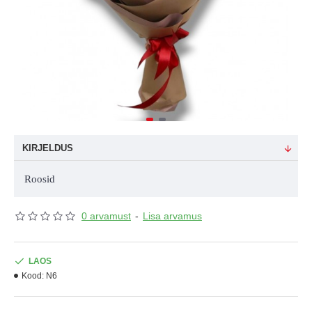
KIRJELDUS
Roosid
0 arvamust
-
Lisa arvamus
LAOS
Kood:
N6