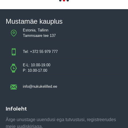
Mustamäe kauplus
Estonia, Tallinn
Tammsaare tee 137
Tel: +372 55 979 777
E-L: 10.00-19.00
P: 10.00-17.00
info@nukukelilled.ee
Infoleht
Ärge unustage uuendusi ega tutvustusi, registreerudes
meie uudiskirjaga.