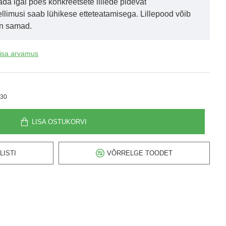
da igal poes konkreetsete lillede pidevat
tellimusi saab lühikese etteteatamisega. Lillepood võib
 on samad.
isa arvamus
30
LISA OSTUKORVI
LISTI
VÕRRELGE TOODET