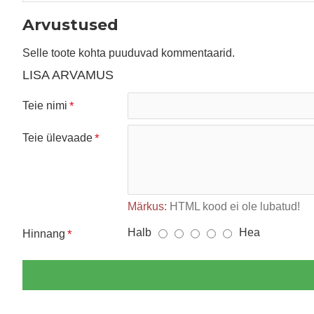
Arvustused
Selle toote kohta puuduvad kommentaarid.
LISA ARVAMUS
Teie nimi
Teie ülevaade
Märkus:
HTML kood ei ole lubatud!
Halb
Hea
Hinnang