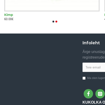
Kimp
45.00€
Infoleht
Ärge unustage
registreerude
Ma olen luge
KUKOLKA 