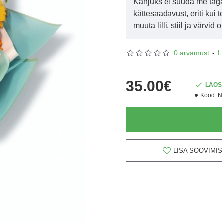
Kahjuks ei suuda me taga
kättesaadavust, eriti kui 
muuta lilli, stiil ja värvid
0 arvamust
-
L
35.00€
LAOS
Kood:
N
LISA SOOVIMIS