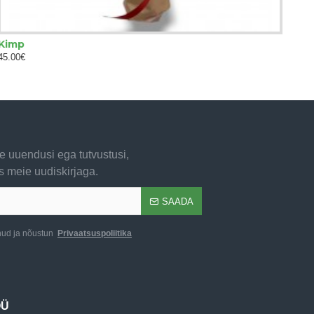
Kimp
60.00€
 uuendusi ega tutvustusi,
s meie uudiskirjaga.
SAADA
nud ja nõustun
Privaatsuspoliitika
OÜ