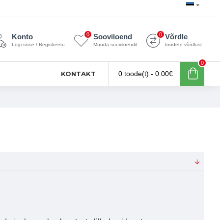
0
0
Konto
Sooviloend
Võrdle
Logi sisse / Registreeru
Muuda sooviloendit
toodete võrdlust
0
KONTAKT
0 toode(t) - 0.00€