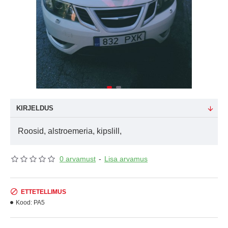
KIRJELDUS
Roosid, alstroemeria, kipslill,
0 arvamust
-
Lisa arvamus
ETTETELLIMUS
Kood:
PA5