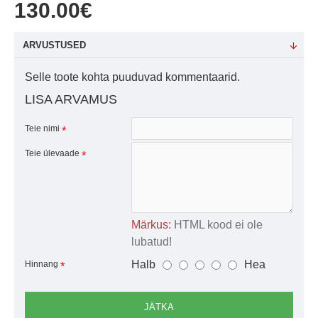
130.00€
ARVUSTUSED
Selle toote kohta puuduvad kommentaarid.
LISA ARVAMUS
Teie nimi
Teie ülevaade
Märkus:
HTML kood ei ole
lubatud!
Halb
Hea
Hinnang
JÄTKA