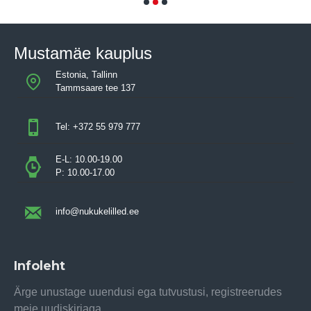
Mustamäe kauplus
Estonia, Tallinn
Tammsaare tee 137
Tel: +372 55 979 777
E-L: 10.00-19.00
P: 10.00-17.00
info@nukukelilled.ee
Infoleht
Ärge unustage uuendusi ega tutvustusi, registreerudes
meie uudiskirjaga.